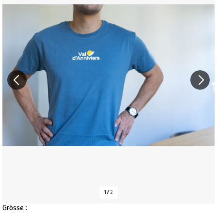
1
/
2
Grösse :