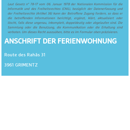
Laut Gesetz n° 78-17 vom 06. Januar 1978 der Nationalen Kommission für die
Informatik und des Freiheitsrechtes (CNIL), bezüglich der Datenerfassung und
der Freiheitsrechte (Artikel 36) kann der Betroffene Zugang fordern, so dass er
die betreffenden Informationen berichtigt, ergänzt, klärt, aktualisiert oder
löscht, falls diese ungenau, inkomplett, doppeldeutig oder abgelaufen sind. Die
Sammlung oder die Benutzung, die Kommunikation oder die Erhaltung sind
verboten. Um dieses Recht auszuüben, bitte es im Formular oben präzisieren.
ANSCHRIFT DER FERIENWOHNUNG
Route des Rahâs 31
3961
GRIMENTZ