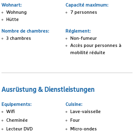
Wohnart
:
Capacité maximum
:
Wohnung
7 personnes
Hütte
Nombre de chambres
:
Réglement
:
3
chambres
Non-fumeur
Accès pour personnes à
mobilité réduite
Ausrüstung & Dienstleistungen
Equipements
:
Cuisine
:
Wifi
Lave-vaisselle
Cheminée
Four
Lecteur DVD
Micro-ondes