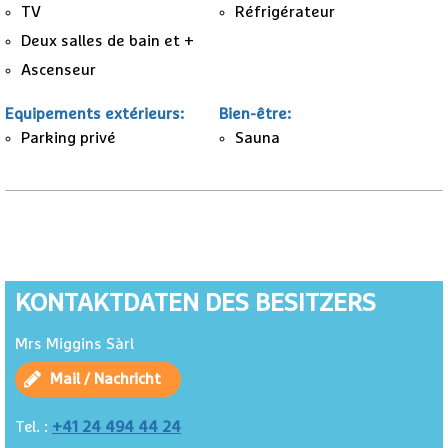
TV
Réfrigérateur
Deux salles de bain et +
Ascenseur
Equipements extérieurs
:
Bien-être
:
Parking privé
Sauna
KONTAKTDATEN DES BESITZERS
Mrs Miggins Sàrl
Mail / Nachricht
+41 24 494 44 24
Tel. :