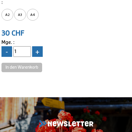
:
A2
A3
A4
30 CHF
Mge. :
-
+
NEWSLETTER