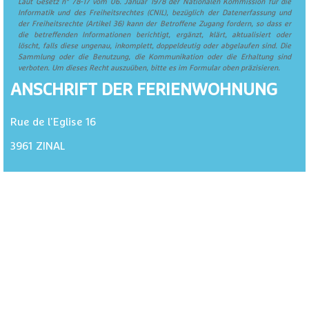
Laut Gesetz n° 78-17 vom 06. Januar 1978 der Nationalen Kommission für die
Informatik und des Freiheitsrechtes (CNIL), bezüglich der Datenerfassung und
der Freiheitsrechte (Artikel 36) kann der Betroffene Zugang fordern, so dass er
die betreffenden Informationen berichtigt, ergänzt, klärt, aktualisiert oder
löscht, falls diese ungenau, inkomplett, doppeldeutig oder abgelaufen sind. Die
Sammlung oder die Benutzung, die Kommunikation oder die Erhaltung sind
verboten. Um dieses Recht auszuüben, bitte es im Formular oben präzisieren.
ANSCHRIFT DER FERIENWOHNUNG
Rue de l'Eglise 16
3961
ZINAL