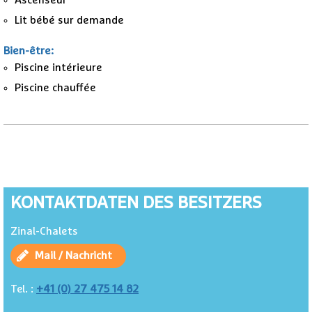
Lit bébé sur demande
Bien-être
:
Piscine intérieure
Piscine chauffée
KONTAKTDATEN DES BESITZERS
Zinal-Chalets
Mail / Nachricht
+41 (0) 27 475 14 82
Tel. :