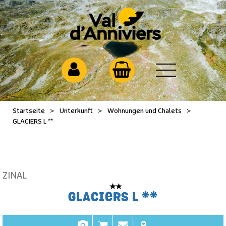
Startseite
>
Unterkunft
>
Wohnungen und Chalets
>
GLACIERS L **
ZINAL
GLACIERS L **