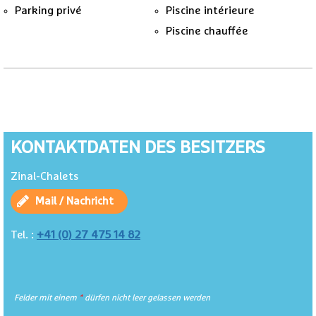
Parking privé
Piscine intérieure
Piscine chauffée
KONTAKTDATEN DES BESITZERS
Zinal-Chalets
Mail / Nachricht
+41 (0) 27 475 14 82
Tel. :
Felder mit einem
*
dürfen nicht leer gelassen werden