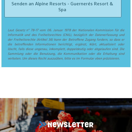
Laut Gesetz n° 78-17 vom 06. Januar 1978 der Nationalen Kommission für die
Informatik und des Freiheitsrechtes (CNIL), bezüglich der Datenerfassung und
der Freiheitsrechte (Artikel 36) kann der Betroffene Zugang fordern, so dass er
die betreffenden Informationen berichtigt, ergänzt, klärt, aktualisiert oder
löscht, falls diese ungenau, inkomplett, doppeldeutig oder abgelaufen sind. Die
Sammlung oder die Benutzung, die Kommunikation oder die Erhaltung sind
verboten. Um dieses Recht auszuüben, bitte es im Formular oben präzisieren.
NEWSLETTER