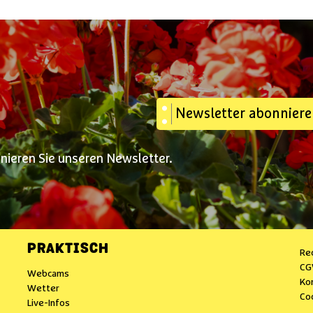
Newsletter abonnier
nnieren Sie unseren Newsletter.
PRAKTISCH
Re
CG
Webcams
Ko
Wetter
Co
Live-Infos