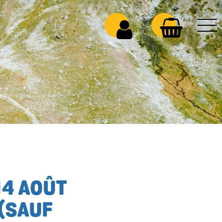
14 AOÛT
(SAUF