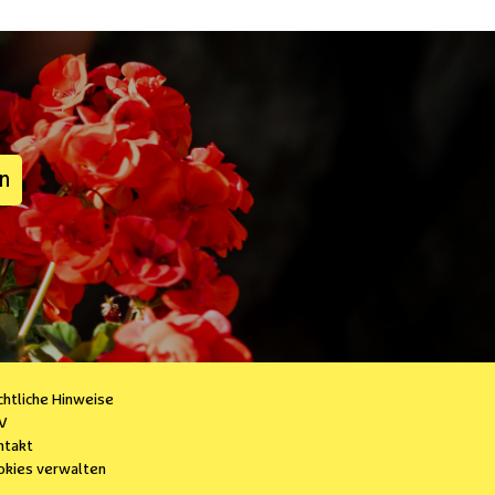
en
chtliche Hinweise
V
ntakt
okies verwalten