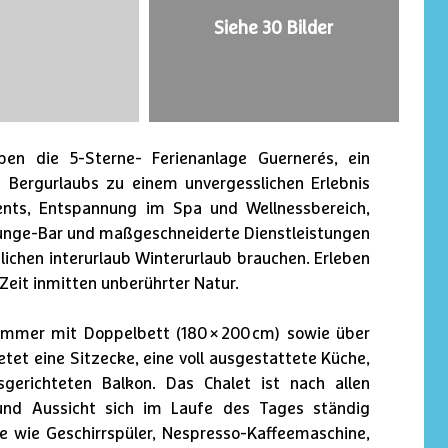
Siehe 30 Bilder
pen die 5-Sterne- Ferienanlage Guernerés, ein
s Bergurlaubs zu einem unvergesslichen Erlebnis
nts, Entspannung im Spa und Wellnessbereich,
Lounge-Bar und maßgeschneiderte Dienstleistungen
sslichen interurlaub Winterurlaub brauchen. Erleben
 Zeit inmitten unberührter Natur.
immer mit Doppelbett (180 × 200 cm) sowie über
et eine Sitzecke, eine voll ausgestattete Küche,
erichteten Balkon. Das Chalet ist nach allen
 und Aussicht sich im Laufe des Tages ständig
e wie Geschirrspüler, Nespresso-Kaffeemaschine,