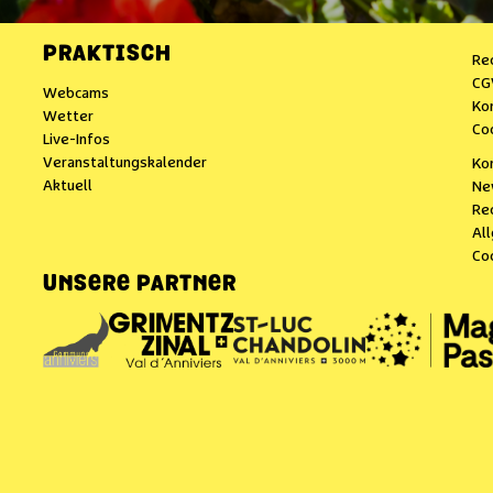
PRAKTISCH
Re
CG
Webcams
Ko
Wetter
Co
Live-Infos
Veranstaltungskalender
Ko
Aktuell
Ne
Re
Al
Co
UNSERE PARTNER