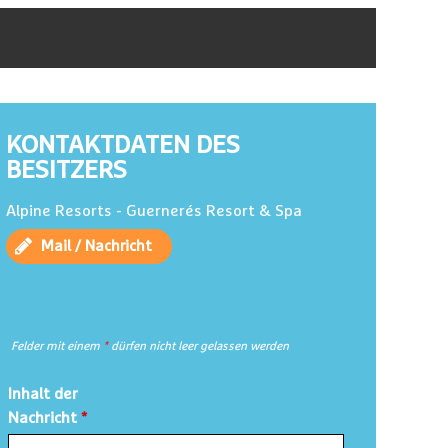
KONTAKTDATEN DES
BESITZERS
Alpine Resorts - Guernerés Resort & Spa
Mail / Nachricht
Felder mit einem
*
dürfen nicht leer gelassen werden
Inhalt der
Nachricht
*