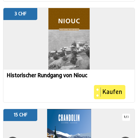
3 CHF
Historischer Rundgang von Niouc
Kaufen
15 CHF
1
/
3