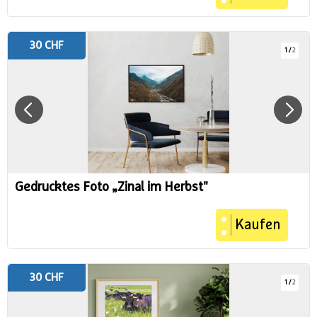
30 CHF
1
/
2
Gedrucktes Foto „Zinal im Herbst"
Kaufen
30 CHF
1
/
2