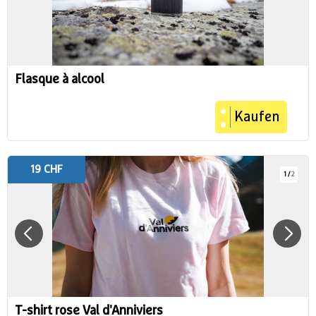
Flasque à alcool
Kaufen
19 CHF
1
/
2
T-shirt rose Val d'Anniviers