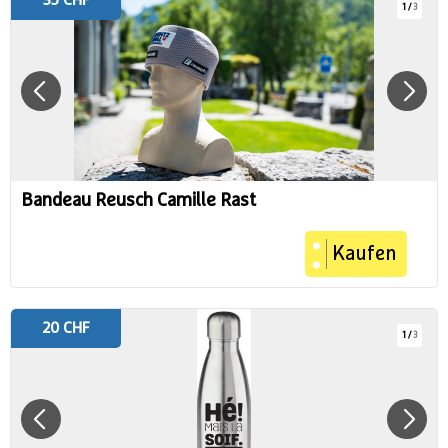
35 CHF
1
/
3
Bandeau Reusch Camille Rast
Kaufen
20 CHF
1
/
3