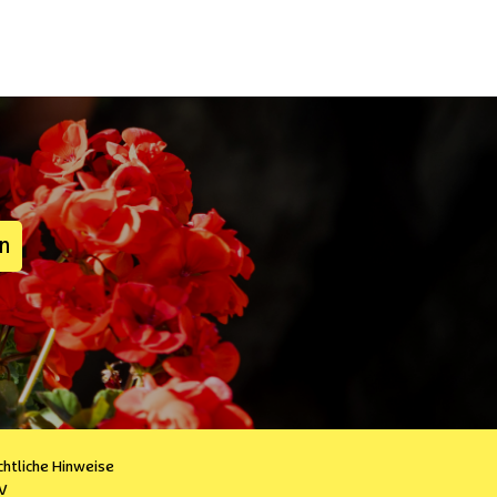
en
chtliche Hinweise
V